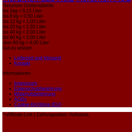
Tierurnen Größentabelle
bis 1kg < 0,15 Liter
bis 8 kg < 0,50 Liter
bis 12 kg < 1,00 Liter
bis 20 kg < 1,50 Liter
bis 40 kg < 2,00 Liter
bis 60 kg < 3,00 Liter
über 60 kg < 4,00 Liter
Gut zu wissen
Lieferzeit und Versand
Kontakt
Informationen
Impressum
Datenschutzbelehrung
Widerrufsbelehrung
AGBs
Cookie-Richtlinie (EU)
*=Affiliate-Link | Zahlungsarten: Vorkasse,