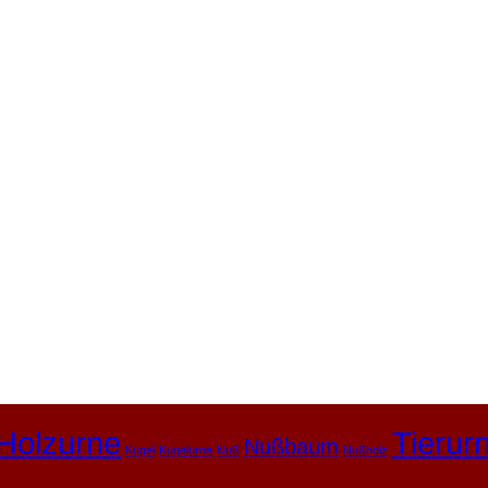
Holzurne
Tierur
Nußbaum
Kugel
Kugelurne
Nuß
Nußholz