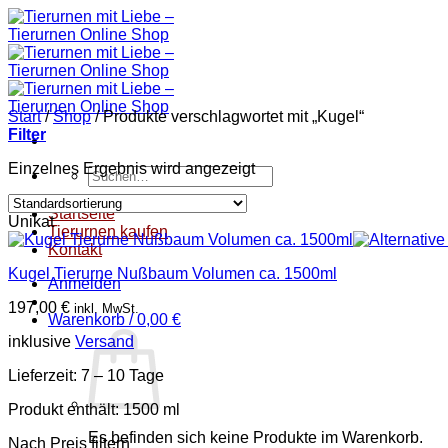
Zum
Inhalt
springen
Start
/
Shop
/
Produkte verschlagwortet mit „Kugel“
Filter
Einzelnes Ergebnis wird angezeigt
Suchen
nach:
Startseite
Unikat
Tierurnen kaufen
Kontakt
Kugel Tierurne Nußbaum Volumen ca. 1500ml
Anmelden
197,00
€
inkl. MwSt.
Warenkorb /
0,00
€
inklusive
Versand
Lieferzeit:
7 – 10 Tage
Produkt enthält: 1500
ml
Es befinden sich keine Produkte im Warenkorb.
Nach Preis filtern