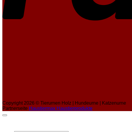
Copyright 2026 ©
Tierurnen Holz | Hundeurne | Katzenurne
Partnerseite
Haustiermax Haustierprodukte