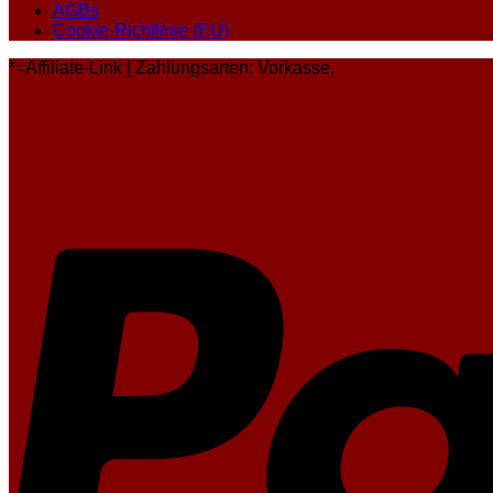
AGBs
Cookie-Richtlinie (EU)
*=Affiliate-Link | Zahlungsarten: Vorkasse,