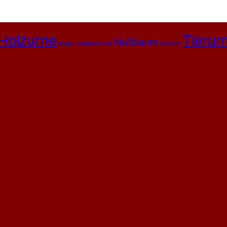
Holzurne
Tierur
Nußbaum
Kugel
Kugelurne
Nuß
Nußholz