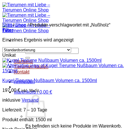
Zum
Inhalt
springen
Start
/
Shop
/
Produkte verschlagwortet mit „Nußholz“
Filter
Einzelnes Ergebnis wird angezeigt
Suchen
Unikat
nach:
Startseite
Tierurnen kaufen
Kontakt
Kugel Tierurne Nußbaum Volumen ca. 1500ml
Anmelden
197,00
€
inkl. MwSt.
Warenkorb /
0,00
€
inklusive
Versand
Lieferzeit:
7 – 10 Tage
Produkt enthält: 1500
ml
Es befinden sich keine Produkte im Warenkorb.