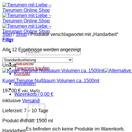
Zum
Inhalt
springen
Start
/
Shop
/
Produkte verschlagwortet mit „Handarbeit“
Filter
Alle 12 Ergebnisse werden angezeigt
Suchen
nach:
Startseite
Unikat
Tierurnen kaufen
Kontakt
Kugel Tierurne Nußbaum Volumen ca. 1500ml
Anmelden
197,00
€
inkl. MwSt.
Warenkorb /
0,00
€
inklusive
Versand
Lieferzeit:
7 – 10 Tage
Produkt enthält: 1500
ml
Es befinden sich keine Produkte im Warenkorb.
Handarbeit