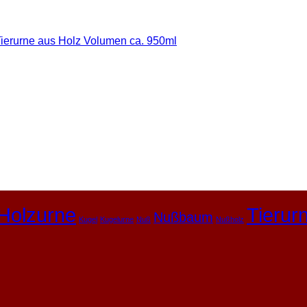
Holzurne
Tierur
Nußbaum
Kugel
Kugelurne
Nuß
Nußholz