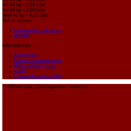
bis 40 kg < 2,00 Liter
bis 60 kg < 3,00 Liter
über 60 kg < 4,00 Liter
Gut zu wissen
Lieferzeit und Versand
Kontakt
Informationen
Impressum
Datenschutzbelehrung
Widerrufsbelehrung
AGBs
Cookie-Richtlinie (EU)
*=Affiliate-Link | Zahlungsarten: Vorkasse,