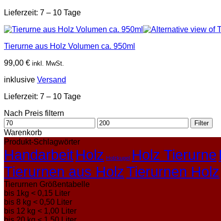
Lieferzeit:
7 – 10 Tage
Tierurne aus Holz Volumen ca. 950ml
99,00
€
inkl. MwSt.
inklusive
Versand
Lieferzeit:
7 – 10 Tage
Nach Preis filtern
Min.
Max.
Filter
Preis
Preis
Warenkorb
Produkt-Schlagwörter
Handarbeit
Holz
Holz Tierurne
Holzkugel
Tierurnen aus Holz
Tierurnen Holz
Tierurnen Größentabelle
bis 1kg < 0,15 Liter
bis 8 kg < 0,50 Liter
bis 12 kg < 1,00 Liter
bis 20 kg < 1,50 Liter