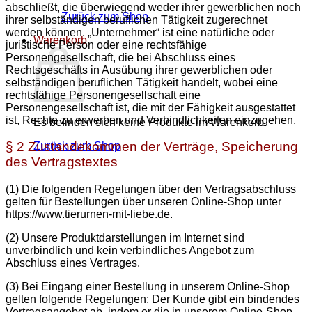
abschließt, die überwiegend weder ihrer gewerblichen noch
Zurück zum Shop
ihrer selbständigen beruflichen Tätigkeit zugerechnet
werden können. „Unternehmer“ ist eine natürliche oder
Warenkorb
juristische Person oder eine rechtsfähige
Personengesellschaft, die bei Abschluss eines
Rechtsgeschäfts in Ausübung ihrer gewerblichen oder
selbständigen beruflichen Tätigkeit handelt, wobei eine
rechtsfähige Personengesellschaft eine
Personengesellschaft ist, die mit der Fähigkeit ausgestattet
ist, Rechte zu erwerben und Verbindlichkeiten einzugehen.
Es befinden sich keine Produkte im Warenkorb.
§ 2 Zustandekommen der Verträge, Speicherung
Zurück zum Shop
des Vertragstextes
(1) Die folgenden Regelungen über den Vertragsabschluss
gelten für Bestellungen über unseren Online-Shop unter
https://www.tierurnen-mit-liebe.de.
(2) Unsere Produktdarstellungen im Internet sind
unverbindlich und kein verbindliches Angebot zum
Abschluss eines Vertrages.
(3) Bei Eingang einer Bestellung in unserem Online-Shop
gelten folgende Regelungen: Der Kunde gibt ein bindendes
Vertragsangebot ab, indem er die in unserem Online-Shop