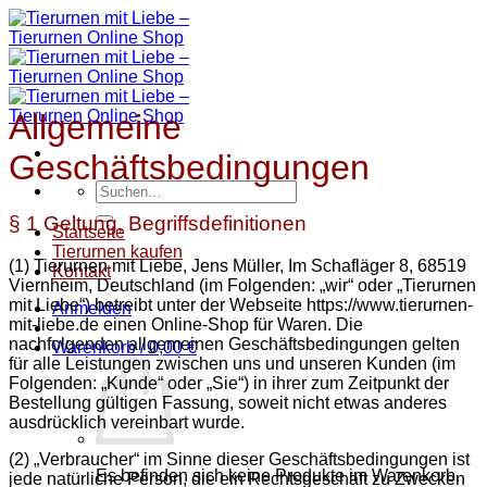
Zum
Inhalt
springen
Allgemeine
Geschäftsbedingungen
Suchen
nach:
§ 1 Geltung, Begriffsdefinitionen
Startseite
Tierurnen kaufen
(1) Tierurnen mit Liebe, Jens Müller, Im Schafläger 8, 68519
Kontakt
Viernheim, Deutschland (im Folgenden: „wir“ oder „Tierurnen
mit Liebe“) betreibt unter der Webseite https://www.tierurnen-
Anmelden
mit-liebe.de einen Online-Shop für Waren. Die
nachfolgenden allgemeinen Geschäftsbedingungen gelten
Warenkorb /
0,00
€
für alle Leistungen zwischen uns und unseren Kunden (im
Folgenden: „Kunde“ oder „Sie“) in ihrer zum Zeitpunkt der
Bestellung gültigen Fassung, soweit nicht etwas anderes
ausdrücklich vereinbart wurde.
(2) „Verbraucher“ im Sinne dieser Geschäftsbedingungen ist
Es befinden sich keine Produkte im Warenkorb.
jede natürliche Person, die ein Rechtsgeschäft zu Zwecken