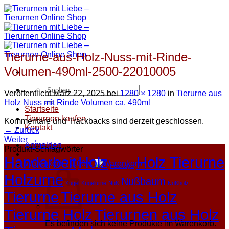
Zum
Inhalt
springen
Tierurne-aus-Holz-Nuss-mit-Rinde-
Volumen-490ml-2500-22010005
Suchen
Veröffentlicht
März 22, 2025
bei
1280 × 1280
in
Tierurne aus
nach:
Holz Nuss mit Rinde Volumen ca. 490ml
Startseite
Tierurnen kaufen
Kommentare und Trackbacks sind derzeit geschlossen.
Kontakt
←
Zurück
Weiter
→
Anmelden
Produkt-Schlagwörter
Handarbeit
Holz
Holz Tierurne
Warenkorb /
0,00
€
Holzkugel
Holzurne
Nußbaum
Kugel
Kugelurne
Nuß
Nußholz
Tierurne
Tierurne aus Holz
Tierurne Holz
Tierurnen aus Holz
Es befinden sich keine Produkte im Warenkorb.