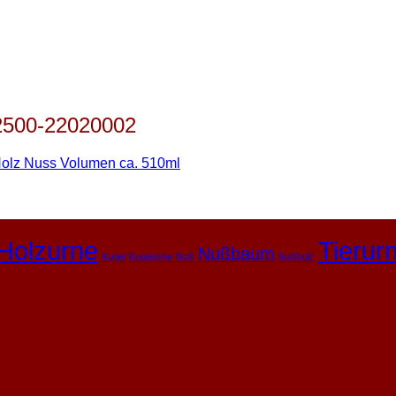
2500-22020002
Holz Nuss Volumen ca. 510ml
Holzurne
Tierur
Nußbaum
Kugel
Kugelurne
Nuß
Nußholz