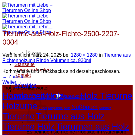
Zum
Inhalt
springen
Tierurne-aus-Holz-Fichte-2500-2207-
0004
Suchen
Veröffentlicht
März 24, 2025
bei
1280 × 1280
in
Tierurne aus
nach:
Fichtenholz mit Rinde Volumen ca. 930ml
Startseite
Tierurnen kaufen
Kommentare und Trackbacks sind derzeit geschlossen.
Kontakt
←
Zurück
Weiter
→
Anmelden
Produkt-Schlagwörter
Handarbeit
Holz
Holz Tierurne
Warenkorb /
0,00
€
Holzkugel
Holzurne
Nußbaum
Kugel
Kugelurne
Nuß
Nußholz
Tierurne
Tierurne aus Holz
Tierurne Holz
Tierurnen aus Holz
Es befinden sich keine Produkte im Warenkorb.