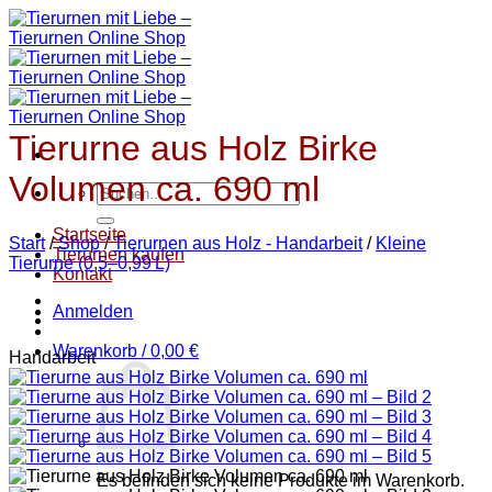
Zum
Inhalt
springen
Tierurne aus Holz Birke
Volumen ca. 690 ml
Suchen
nach:
Startseite
Start
/
Shop
/
Tierurnen aus Holz - Handarbeit
/
Kleine
Tierurnen kaufen
Tierurne (0,5–0,99 L)
Kontakt
Anmelden
Warenkorb /
0,00
€
Handarbeit
Es befinden sich keine Produkte im Warenkorb.