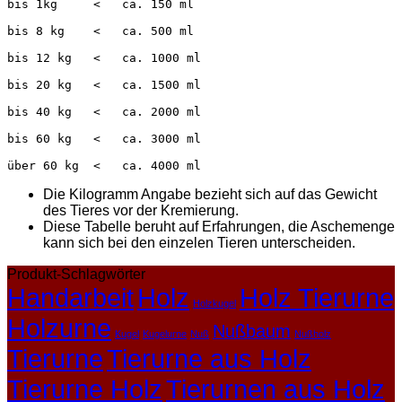
bis 1kg     <   ca. 150 ml
bis 8 kg    <   ca. 500 ml
bis 12 kg   <   ca. 1000 ml
bis 20 kg   <   ca. 1500 ml
bis 40 kg   <   ca. 2000 ml
bis 60 kg   <   ca. 3000 ml
über 60 kg  <   ca. 4000 ml
Die Kilogramm Angabe bezieht sich auf das Gewicht
des Tieres vor der Kremierung.
Diese Tabelle beruht auf Erfahrungen, die Aschemenge
kann sich bei den einzelen Tieren unterscheiden.
Produkt-Schlagwörter
Handarbeit
Holz
Holz Tierurne
Holzkugel
Holzurne
Nußbaum
Kugel
Kugelurne
Nuß
Nußholz
Tierurne
Tierurne aus Holz
Tierurne Holz
Tierurnen aus Holz