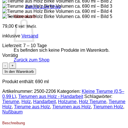
Zurück zum Shop
Warenkorb
79,00
€
inkl. MwSt.
inklusive
Versand
Lieferzeit:
7 – 10 Tage
Es befinden sich keine Produkte im Warenkorb.
Vorrätig
Zurück zum Shop
Tierurne
aus
In den Warenkorb
Holz
Birke
Produkt enthält: 690
ml
Volumen
ca.
Artikelnummer:
2500-2206
Kategorien:
Kleine Tierurne (0,5–
690
0,99 L)
,
Tierurnen aus Holz - Handarbeit
Schlagwörter:
ml
Tierurne
,
Holz
,
Handarbeit
,
Holzurne
,
Holz Tierurne
,
Tierurne
Menge
Holz
,
Tierurne aus Holz
,
Tierurnen aus Holz
,
Tierurnen Holz
,
Nußbaum
Beschreibung