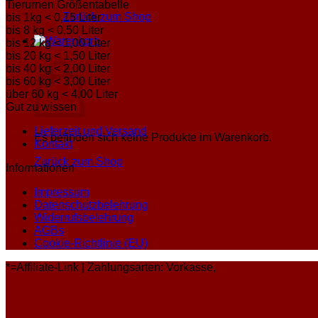
Tierurnen Größentabelle
Zurück zum Shop
bis 1kg < 0,15 Liter
bis 8 kg < 0,50 Liter
bis 12 kg < 1,00 Liter
Warenkorb
bis 20 kg < 1,50 Liter
bis 40 kg < 2,00 Liter
bis 60 kg < 3,00 Liter
über 60 kg < 4,00 Liter
Gut zu wissen
Lieferzeit und Versand
Es befinden sich keine Produkte im Warenkorb.
Kontakt
Zurück zum Shop
Informationen
Impressum
Datenschutzbelehrung
Widerrufsbelehrung
AGBs
Cookie-Richtlinie (EU)
*=Affiliate-Link | Zahlungsarten: Vorkasse,