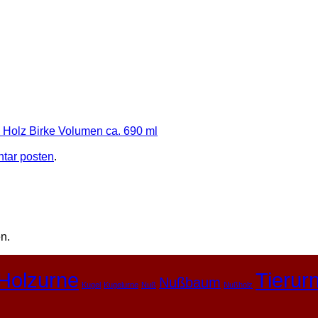
 Holz Birke Volumen ca. 690 ml
tar posten
.
n.
Holzurne
Tierur
Nußbaum
Kugel
Kugelurne
Nuß
Nußholz