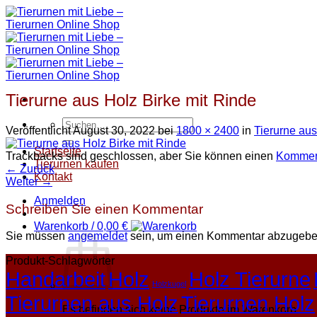
Zum
Inhalt
springen
Tierurne aus Holz Birke mit Rinde
Suchen
Veröffentlicht
August 30, 2022
bei
1800 × 2400
in
Tierurne aus
nach:
Startseite
Trackbacks sind geschlossen, aber Sie können einen
Kommen
Tierurnen kaufen
←
Zurück
Kontakt
Weiter
→
Anmelden
Schreiben Sie einen Kommentar
Warenkorb /
0,00
€
Sie müssen
angemeldet
sein, um einen Kommentar abzugebe
Produkt-Schlagwörter
Handarbeit
Holz
Holz Tierurne
Holzkugel
Tierurnen aus Holz
Tierurnen Holz
Es befinden sich keine Produkte im Warenkorb.